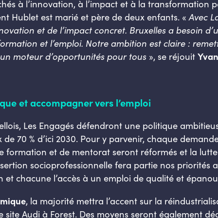
s à l’innovation, à l’impact et à la transformation pos
nt Hublet est marié et père de deux enfants. «
Avec La
novation et de l’impact concret. Bruxelles a besoin d’
formation et l’emploi. Notre ambition est claire : reme
n un moteur d’opportunités pour tous
», se réjouit
Yvan
ique et accompagner vers l’emploi
llois, Les Engagés défendront une politique ambitieu
taux de 70 % d’ici 2030. Pour y parvenir, chaque dema
de formation et de mentorat seront réformés et la lutte
ertion socioprofessionnelle fera partie nos priorités af
n et chacune l’accès à un emploi de qualité et épanou
omique
, la majorité mettra l’accent sur la réindustrial
le site Audi à Forest. Des moyens seront également d