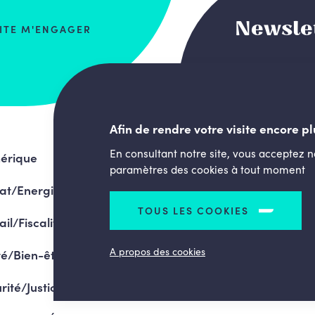
Newsle
AITE M'ENGAGER
Afin de rendre votre visite encore pl
En consultant notre site, vous acceptez 
érique
paramètres des cookies à tout moment
at/Energie
TOUS LES COOKIES
ail/Fiscalité
A propos des cookies
é/Bien-être
rité/Justice