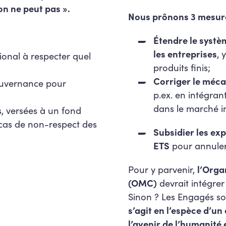
on ne peut pas ».
Nous prônons 3 mesures
Étendre le systè
les entreprises
, 
onal à respecter quel
produits finis;
Corriger le méc
ouvernance pour
p.ex. en intégran
;
dans le marché i
s, versées à un fond
 cas de non-respect des
Subsidier les exp
ETS
pour annuler
Pour y parvenir,
l’Org
(OMC)
devrait intégrer
Sinon ? Les Engagés so
s’agit en l’espèce d’u
l’avenir de l’humanité 