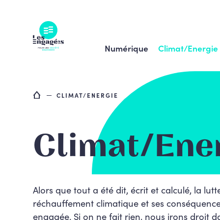
Skip
to
content
Numérique
Climat/Energie
CLIMAT/ENERGIE
Climat/Ene
Alors que tout a été dit, écrit et calculé, la lut
réchauffement climatique et ses conséquences
engagée. Si on ne fait rien, nous irons droit 