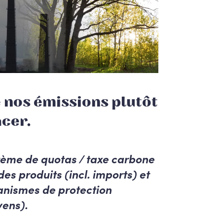
 nos émissions plutôt
acer.
stème de quotas / taxe carbone
es produits (incl. imports) et
anismes de protection
yens).