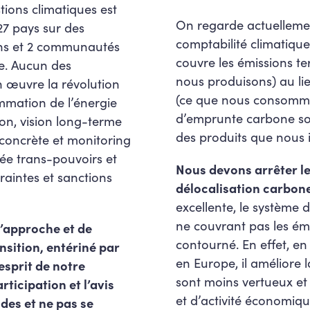
tions climatiques est
On regarde actuelleme
27 pays sur des
comptabilité climatique 
ons et 2 communautés
couvre les émissions te
ue. Aucun des
nous produisons) au li
n œuvre la révolution
(ce que nous consommo
mmation de l’énergie
d’emprunte carbone son
ion, vision long-terme
des produits que nous 
concrète et monitoring
iée trans-pouvoirs et
Nous devons arrêter l
traintes et sanctions
délocalisation carbon
excellente, le système
ne couvrant pas les émi
’approche et de
contourné. En effet, e
nsition, entériné par
en Europe, il améliore 
esprit de notre
sont moins vertueux et 
rticipation et l’avis
et d’activité économiqu
odes et ne pas se