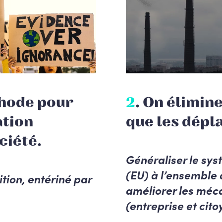
thode pour
2
. On é
limine
ation
que les dépl
ciété.
Généraliser le sy
(EU) à l’ensemble d
tion, entériné par
améliorer les méc
(entreprise et cito