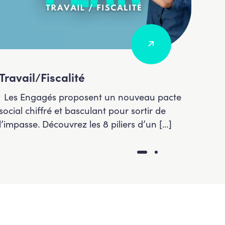
Travail/Fiscalité
Séc
Les Engagés proposent un nouveau pacte
Déco
social chiffré et basculant pour sortir de
Sécu
l’impasse. Découvrez les 8 piliers d’un […]
apai