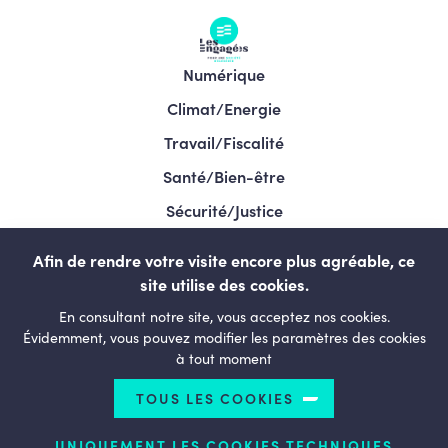
Numérique
Climat/Energie
Travail/Fiscalité
Santé/Bien-être
Sécurité/Justice
Programme/Élections 2024
Afin de rendre votre visite encore plus agréable, ce
site utilise des cookies.
En consultant notre site, vous acceptez nos cookies.
LESENGAGÉS.BE
Évidemment, vous pouvez modifier les paramètres des cookies
à tout moment
TOUS LES COOKIES
© Copyright 2026 Le courage de changer - Tous droits
réservés
UNIQUEMENT LES COOKIES TECHNIQUES
Termes et conditions
Politique de confidentialité