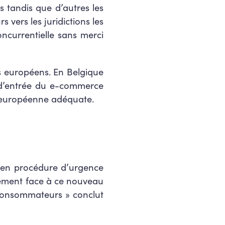
s tandis que d’autres les
 vers les juridictions les
oncurrentielle sans merci
es européens
.
En Belgique
s d’entrée du e-commerce
n européenne adéquate.
e en procédure d’urgence
idement face à ce nouveau
s consommateurs
» conclut