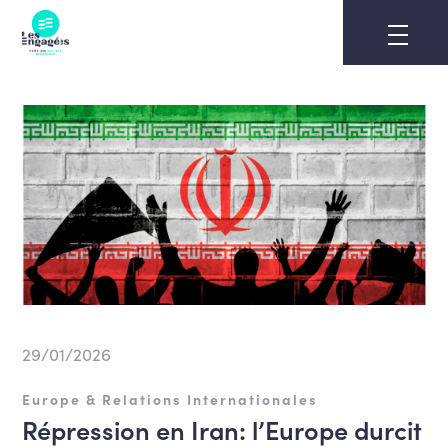
Skip
to
content
29/01/2026
Europe & Relations Internationales
Répression en Iran: l’Europe durcit