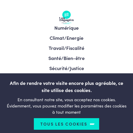
Numérique
Climat/Energie
Travail/Fiscalité
Santé/Bien-être
Sécurité/Justice
Programme/Élections 2024
Afin de rendre votre visite encore plus agréable, ce
site utilise des cookies.
En consultant notre site, vous acceptez nos cookies.
LESENGAGÉS.BE
Évidemment, vous pouvez modifier les paramètres des cookies
à tout moment
TOUS LES COOKIES
© Copyright 2026 Le courage de changer - Tous droits
réservés