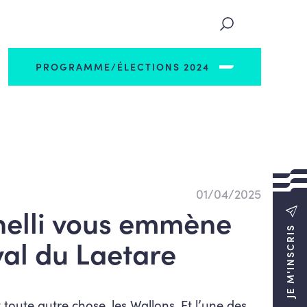
PROGRAMME/ÉLECTIONS 2024
01/04/2025
inelli vous emmène
JE M'INSCRIS
al du Laetare
 toute autre chose, les Wallons. Et l’une des