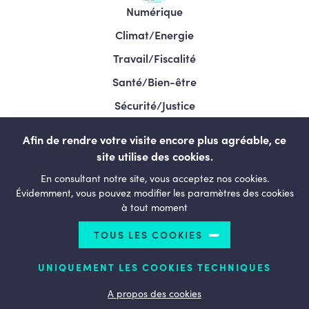
Numérique
Climat/Energie
Travail/Fiscalité
Santé/Bien-être
Sécurité/Justice
Programme/Élections 2024
Afin de rendre votre visite encore plus agréable, ce
site utilise des cookies.
En consultant notre site, vous acceptez nos cookies.
LESENGAGÉS.BE
Évidemment, vous pouvez modifier les paramètres des cookies
à tout moment
TOUS LES COOKIES
© Copyright 2026 Le courage de changer - Tous droits
réservés
UNIQUEMENT LES COOKIES TECHNIQUES
Termes et conditions
Politique de confidentialité
Politique d’utilisation des cookies
A propos des cookies