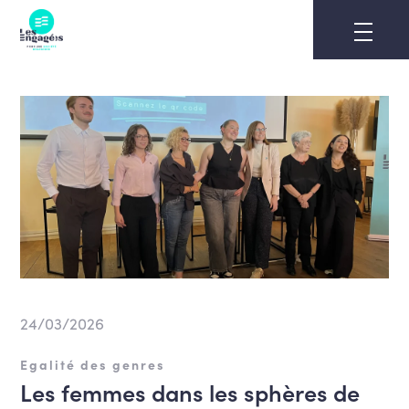
Skip
to
content
24/03/2026
Egalité des genres
Les femmes dans les sphères de