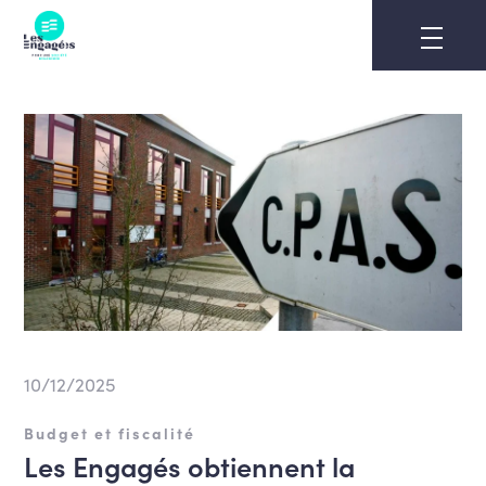
Skip
to
content
10/12/2025
Budget et fiscalité
Les Engagés obtiennent la