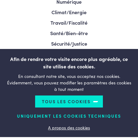
Numérique
Climat/Energie
Travail/Fiscalité
Santé/Bien-être
Sécurité/Justice
Programme/Élections 2024
Afin de rendre votre visite encore plus agréable, ce
site utilise des cookies.
En consultant notre site, vous acceptez nos cookies.
LESENGAGÉS.BE
Évidemment, vous pouvez modifier les paramètres des cookies
à tout moment
TOUS LES COOKIES
© Copyright 2026 Le courage de changer - Tous droits
réservés
UNIQUEMENT LES COOKIES TECHNIQUES
Termes et conditions
Politique de confidentialité
Politique d’utilisation des cookies
A propos des cookies