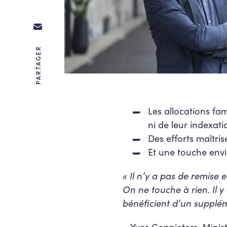
PARTAGER
Les allocations fa
ni de leur indexati
Des efforts maîtris
Et une touche env
« Il n’y a pas de remise e
On ne touche à rien. Il 
bénéficient d’un supplém
– Yves Coppieters, Minis