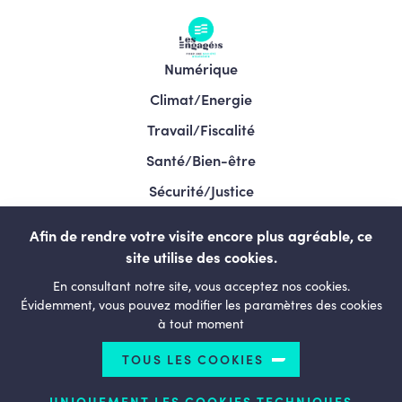
Numérique
Climat/Energie
Travail/Fiscalité
Santé/Bien-être
Sécurité/Justice
Programme/Élections 2024
Afin de rendre votre visite encore plus agréable, ce
site utilise des cookies.
En consultant notre site, vous acceptez nos cookies.
LESENGAGÉS.BE
Évidemment, vous pouvez modifier les paramètres des cookies
à tout moment
TOUS LES COOKIES
© Copyright 2026 Le courage de changer - Tous droits
réservés
UNIQUEMENT LES COOKIES TECHNIQUES