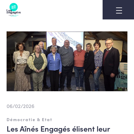
Skip
to
content
06/02/2026
Démocratie & Etat
Les Aînés Engagés élisent leur