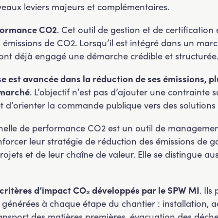
veaux leviers majeurs et complémentaires.
rformance CO2
. Cet outil de gestion et de certificatio
rs émissions de CO2. Lorsqu’il est intégré dans un marc
i ont déjà engagé une démarche crédible et structurée
ise est avancée dans la réduction de ses émissions, 
 marché
. L’objectif n’est pas d’ajouter une contrainte
et d’orienter la commande publique vers des solutions 
helle de performance CO2 est un outil de management
nforcer leur stratégie de réduction des émissions de gaz
projets et de leur chaîne de valeur. Elle se distingue a
 critères d’impact CO₂ développés par le SPW MI
. Il
 générées à chaque étape du chantier : installation
nsport des matières premières, évacuation des déche