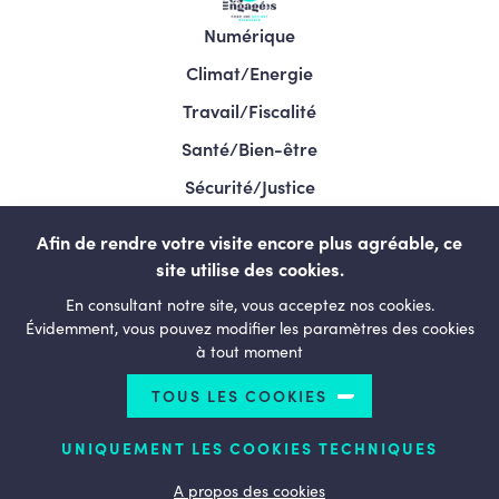
Numérique
Climat/Energie
Travail/Fiscalité
Santé/Bien-être
Sécurité/Justice
Programme/Élections 2024
Afin de rendre votre visite encore plus agréable, ce
site utilise des cookies.
En consultant notre site, vous acceptez nos cookies.
LESENGAGÉS.BE
Évidemment, vous pouvez modifier les paramètres des cookies
à tout moment
TOUS LES COOKIES
© Copyright 2026 Le courage de changer - Tous droits
réservés
UNIQUEMENT LES COOKIES TECHNIQUES
Termes et conditions
Politique de confidentialité
Politique d’utilisation des cookies
A propos des cookies