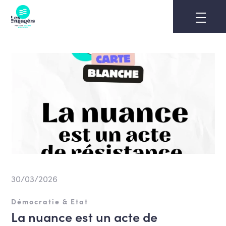
Skip
to
content
30/03/2026
Démocratie & Etat
La nuance est un acte de