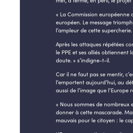
met, à terme, en péril, le proje
« La Commission européenne dép
européen.
Le message triomph
l’ampleur de cette supercherie.
Après les attaques répétées co
le PPE et ses alliés obtiennent 
doute.
» s’indigne-t-il.
Car il ne faut pas se mentir, c’
l’emportent aujourd’hui, au dé
aussi de l’image que l’Europe r
«
Nous sommes de nombreux euro
donner à cette mascarade.
Mau
mauvais pour le citoyen : le c