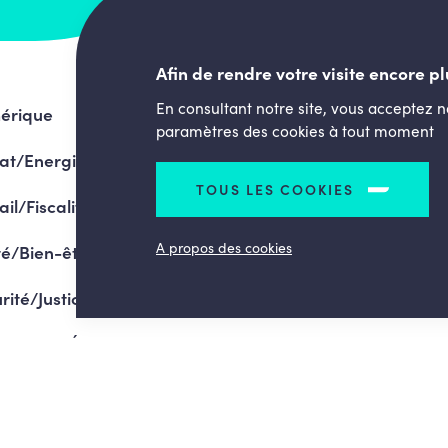
Afin de rendre votre visite encore pl
En consultant notre site, vous acceptez 
érique
paramètres des cookies à tout moment
at/Energie
TOUS LES COOKIES
ail/Fiscalité
A propos des cookies
é/Bien-être
rité/Justice
gramme/Élections 2024
droits réservés