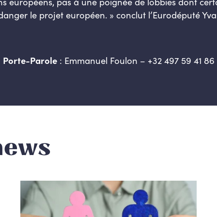
ns européens, pas à une poignée de lobbies dont certa
 danger le projet européen
. »
conclut l’Eurodéputé Yva
Porte-Parole
:
Emmanuel Foulon – +
32 497 59 41 86
news