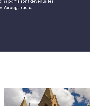
ins parti
s
sont devenus les
n Verougstraete.