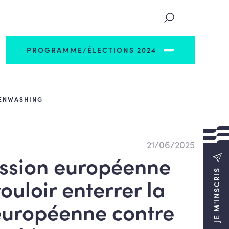
PROGRAMME/ÉLECTIONS 2024
EENWASHING
21/06/2025
ssion européenne
JE M'INSCRIS
uloir enterrer la
 européenne contre