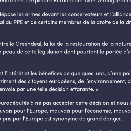
t européen
» explique l’Eurodéputé Yvan Verougstraete
ose les armes devant les conservateurs et l’alliance
al du PPE et de certains membres
de la droite de la dr
ntre le
G
reendeal
, la loi de la restauration
de
la nature,
la peau de cette législation dont pourtant la portée d’
est l’intérêt et les bénéfices de quelques-uns, d’une p
triment des citoyens européens, de l’environnement,
envoie par une telle décision effarante. »
députés à ne pas accepter cette décision et nous réf
vais pour l’Europe, mauvais pour l’économie, mauvai
ap pris par l’Europe est synonyme de grand danger.