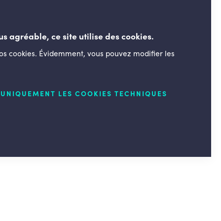
us agréable, ce site utilise des cookies.
nos cookies. Évidemment, vous pouvez modifier les
LESENGAGÉS.BE
UNIQUEMENT LES COOKIES TECHNIQUES