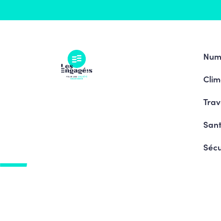
Num
Clim
Trav
Sant
Sécu
Pro
© Copyright 2026 Le courage de changer - Tous 