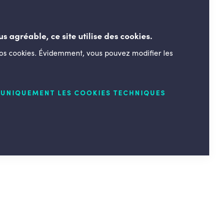
us agréable, ce site utilise des cookies.
nos cookies. Évidemment, vous pouvez modifier les
LESENGAGÉS.BE
UNIQUEMENT LES COOKIES TECHNIQUES