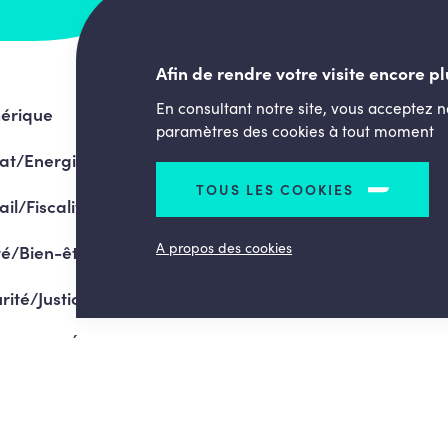
Afin de rendre votre visite encore pl
En consultant notre site, vous acceptez 
érique
paramètres des cookies à tout moment
at/Energie
TOUS LES COOKIES
ail/Fiscalité
A propos des cookies
é/Bien-être
rité/Justice
gramme/Élections 2024
droits réservés