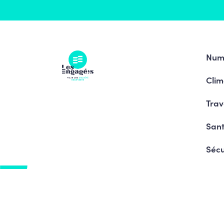
Num
Clim
Trav
Sant
Sécu
Pro
© Copyright 2026 Le courage de changer - Tous 