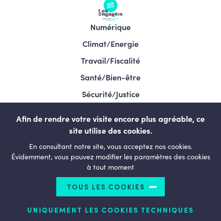
Numérique
Climat/Energie
Travail/Fiscalité
Santé/Bien-être
Sécurité/Justice
Programme/Élections 2024
Afin de rendre votre visite encore plus agréable, ce
site utilise des cookies.
En consultant notre site, vous acceptez nos cookies.
LESENGAGÉS.BE
Évidemment, vous pouvez modifier les paramètres des cookies
à tout moment
TOUS LES COOKIES
© Copyright 2026 Le courage de changer - Tous droits
réservés
UNIQUEMENT LES COOKIES TECHNIQUES
Termes et conditions
Politique de confidentialité
Politique d’utilisation des cookies