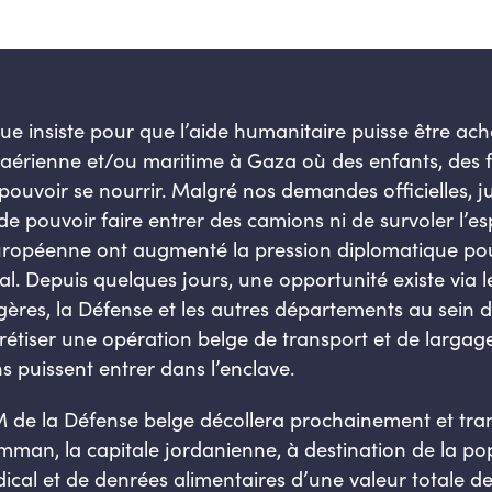
que insiste pour que l’aide humanitaire puisse être a
ie aérienne et/ou maritime à Gaza où des enfants, d
ouvoir se nourrir. Malgré nos demandes officielles, j
l de pouvoir faire entrer des camions ni de survoler l’
uropéenne ont augmenté la pression diplomatique pour
nal. Depuis quelques jours, une opportunité existe via
gères, la Défense et les autres départements au sein 
tiser une opération belge de transport et de largage d
 puissent entrer dans l’enclave.
de la Défense belge décollera prochainement et tra
an, la capitale jordanienne, à destination de la popu
ical et de denrées alimentaires d’une valeur totale d