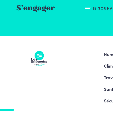
S'engager
JE SOUH
Num
Clim
Trav
Sant
Sécu
Pro