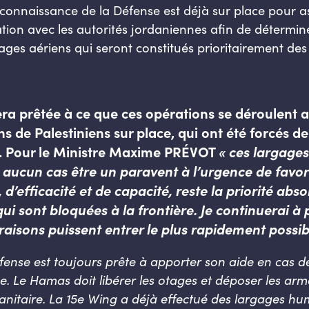
connaissance de la Défense est déjà sur place pour as
ation avec les autorités jordaniennes afin de détermin
gages aériens qui seront constitués prioritairement de
sera prêtée à ce que ces opérations se déroulen
ons de Palestiniens sur place, qui ont été forcés 
e. Pour le Ministre Maxime PRÉVOT
« ces largages
 aucun cas être un paravent à l’urgence de favoris
 d’efficacité et de capacité, reste la priorité ab
qui sont bloquées à la frontière. Je continuerai à
vraisons puissent entrer le plus rapidement possi
fense est toujours prête à apporter son aide en cas d
. Le Hamas doit libérer les otages et déposer les arme
anitaire. La 15e Wing a déjà effectué des largages h