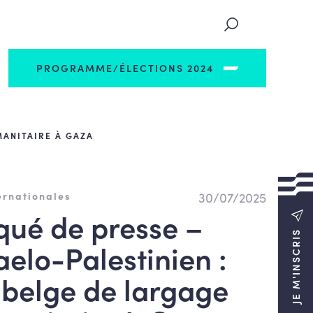
PROGRAMME/ÉLECTIONS 2024
MANITAIRE À GAZA
30/07/2025
ernationales
ué de presse –
JE M'INSCRIS
raelo-Palestinien :
 belge de largage