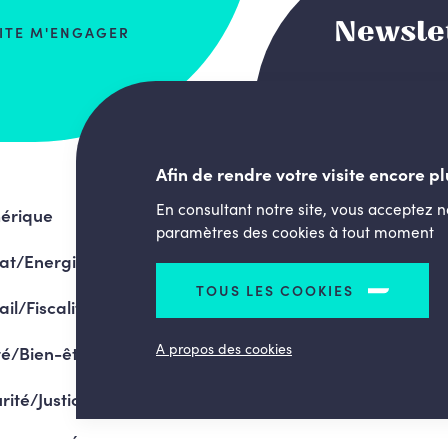
Newsle
AITE M'ENGAGER
Afin de rendre votre visite encore pl
En consultant notre site, vous acceptez 
érique
paramètres des cookies à tout moment
at/Energie
TOUS LES COOKIES
ail/Fiscalité
A propos des cookies
é/Bien-être
rité/Justice
gramme/Élections 2024