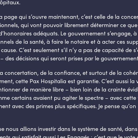
ôpitaux.
a page qui s’ouvre maintenant, c’est celle de la concer
ssionnels, qui vont pouvoir librement déterminer ce que
d’honoraires adéquats. Le gouvernement s’engage, à c
nels de la santé, à faire le notaire et à acter ces su
 cause. C’est seulement s’il n’y a pas de capacité de s
 – des décisions qui seront prises par le gouvernement
la concertation, de la confiance, et surtout de la coh
vement, cette Pax
Hospitalia
est garantie. C’est aussi la 
tionner de manière libre – bien loin de la crainte év
mme certains avaient pu agiter le spectre – avec cette 
nt avec des primes plus spécifiques. Je pense qu’on 
que nous allions investir dans le système de santé, dans l
ents qui satisfait aussi Les Engagés : c’est que le vot