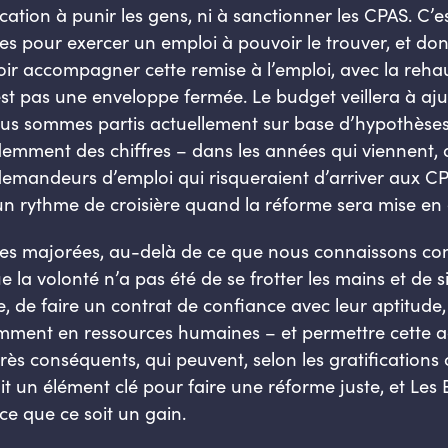
ation à punir les gens, ni à sanctionner les CPAS. C’e
des pour exercer un emploi à pouvoir le trouver, et d
r accompagner cette remise à l’emploi, avec la reha
st pas une enveloppe fermée. Le budget veillera à ajus
nous sommes partis actuellement sur base d’hypothèses
videmment des chiffres – dans les années qui viennen
 demandeurs d’emploi qui risqueraient d’arriver aux C
 un rythme de croisière quand la réforme sera mise en
ales majorées, au-delà de ce que nous connaissons c
 la volonté n’a pas été de se frotter les mains et de 
e, de faire un contrat de confiance avec leur aptitude
amment en ressources humaines – et permettre cette a
très conséquents, qui peuvent, selon les gratification
tait un élément clé pour faire une réforme juste, et Le
ce que ce soit un gain.