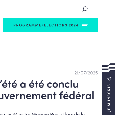
PROGRAMME/ÉLECTIONS 2024
21/07/2025
’été a été conclu
JE M'INSCRIS
uvernement fédéral
remier Ministre Maxime Prévot lors de la