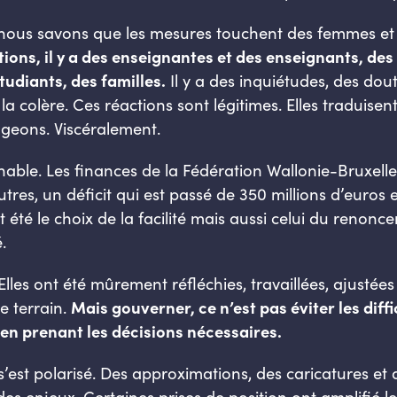
té, nous savons que les mesures touchent des femmes
ations, il y a des enseignantes et des enseignants, d
tudiants, des familles.
Il y a des inquiétudes, des dout
a colère. Ces réactions sont légitimes. Elles traduisen
geons. Viscéralement.
rnable. Les finances de la Fédération Wallonie-Bruxelle
res, un déficit qui est passé de 350 millions d’euros e
 été le choix de la facilité mais aussi celui du renon
.
Elles ont été mûrement réfléchies, travaillées, ajusté
e terrain.
Mais gouverner, ce n’est pas éviter les diffic
 en prenant les décisions nécessaires.
est polarisé. Des approximations, des caricatures et d
s enjeux. Certaines prises de position ont amplifié les